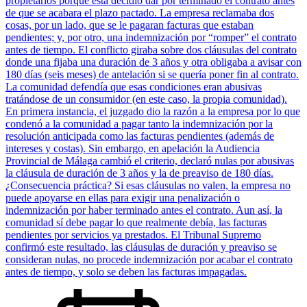
propietarios porque esta decidió dar por terminado el contrato antes
de que se acabara el plazo pactado. La empresa reclamaba dos
cosas, por un lado, que se le pagaran facturas que estaban
pendientes; y, por otro, una indemnización por “romper” el contrato
antes de tiempo. El conflicto giraba sobre dos cláusulas del contrato
donde una fijaba una duración de 3 años y otra obligaba a avisar con
180 días (seis meses) de antelación si se quería poner fin al contrato.
La comunidad defendía que esas condiciones eran abusivas
tratándose de un consumidor (en este caso, la propia comunidad).
En primera instancia, el juzgado dio la razón a la empresa por lo que
condenó a la comunidad a pagar tanto la indemnización por la
resolución anticipada como las facturas pendientes (además de
intereses y costas). Sin embargo, en apelación la Audiencia
Provincial de Málaga cambió el criterio, declaró nulas por abusivas
la cláusula de duración de 3 años y la de preaviso de 180 días.
¿Consecuencia práctica? Si esas cláusulas no valen, la empresa no
puede apoyarse en ellas para exigir una penalización o
indemnización por haber terminado antes el contrato. Aun así, la
comunidad sí debe pagar lo que realmente debía, las facturas
pendientes por servicios ya prestados. El Tribunal Supremo
confirmó este resultado, las cláusulas de duración y preaviso se
consideran nulas, no procede indemnización por acabar el contrato
antes de tiempo, y solo se deben las facturas impagadas.