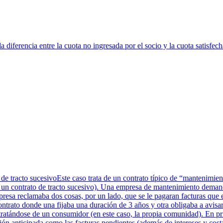
 diferencia entre la cuota no ingresada por el socio y la cuota satisfech
 de tracto sucesivoEste caso trata de un contrato típico de “mantenimi
a un contrato de tracto sucesivo). Una empresa de mantenimiento deman
presa reclamaba dos cosas, por un lado, que se le pagaran facturas que 
ontrato donde una fijaba una duración de 3 años y otra obligaba a avisar
ratándose de un consumidor (en este caso, la propia comunidad). En prim
ión anticipada como las facturas pendientes (además de intereses y cos