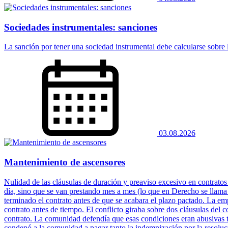
Sociedades instrumentales: sanciones
La sanción por tener una sociedad instrumental debe calcularse sobre la
03.08.2026
Mantenimiento de ascensores
Nulidad de las cláusulas de duración y preaviso excesivo en contratos
día, sino que se van prestando mes a mes (lo que en Derecho se llam
terminado el contrato antes de que se acabara el plazo pactado. La em
contrato antes de tiempo. El conflicto giraba sobre dos cláusulas del c
contrato. La comunidad defendía que esas condiciones eran abusivas t
condenó a la comunidad a pagar tanto la indemnización por la resoluc