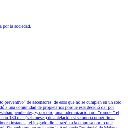
a por la sociedad.
ento preventivo” de ascensores, de esos que no se cumplen en un solo
dó a una comunidad de propietarios porque esta decidió dar por
estaban pendientes; y, por otro, una indemnización por “romper” el
 con 180 días (seis meses) de antelación si se quería poner fin al
era instancia, el juzgado dio la razón a la empresa por lo que
tas). Sin embargo, en apelación la Audiencia Provincial de Málaga